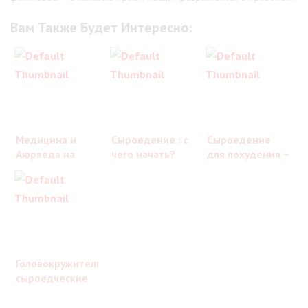
Вам Также Будет Интересно:
Медицина и
Сыроедение : с
Сыроедение
Аюрведа на
чего начать?
для похудения –
тему :
важные
“сыроедение
моменты
вред и польза”
Головокружительные
сыроедческие
десерты