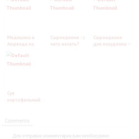
Медицина и
Сыроедение : с
Сыроедение
Аюрведа на
чего начать?
для похудения –
тему :
важные
“сыроедение
моменты
вред и польза”
Суп
картофельный
вегетарианский
рецепт на
каждый день
Comments
Для отправки комментария вам необходимо