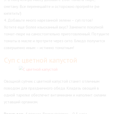
сметану. Все перемешайте и осторожно прогрейте (не
кипятить!)
4. Добавьте много нарезанной зелени – суп готов!
Хотите еще более изысканный вкус? Замените покупной
томат-пюре на самостоятельно приготовленный. Потушите
томаты в масле и протрите через сито. Блюдо получится
совершенно иным – истинно томатным!
Суп с цветной капустой
Овощной супчик с цветной капустой станет отличным
поводом для праздничного обеда. Кладезь овощей в
одной тарелке обеспечит витаминами и наполнит силами
уставший организм.
Результат
: 4 порции. Время готовки – 0,5 часа.