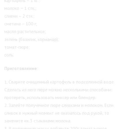
картофель – 1 кг.;
молоко – 1 стк.;
сливки – 2 стк.;
сметана – 100 г;
масло растительное;
зелень (базилик, кориандр);
томат-пюре;
соль.
Приготовление
:
1. Сварите очищенный картофель в подсоленной воде.
Сделать из него пюре можно несколькими способами:
протереть, использовать миксер или блендер.
2. Залейте полученное пюре сливками и молоком. Если
сливок в нужный момент не оказалось под рукой, то
замените их 3 стаканами молока.
3. В полученную массу добавьте 200г томата-пюре,