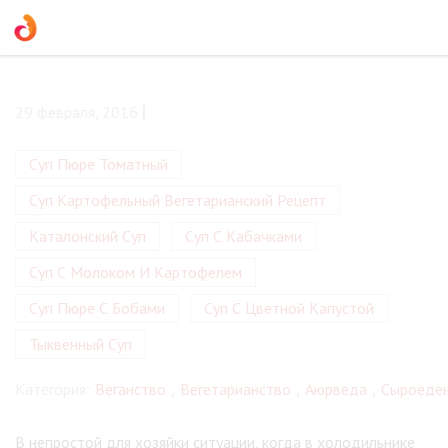
29 февраля, 2016
Суп Пюре Томатный
Суп Картофельный Вегетарианский Рецепт
Каталонский Суп
Суп С Кабачками
Суп С Молоком И Картофелем
Суп Пюре С Бобами
Суп С Цветной Капустой
Тыквенный Суп
Категория:
Веганство
,
Вегетарианство
,
Аюрведа
,
Сыроеде
В непростой для хозяйки ситуации, когда в холодильнике