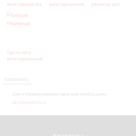
вегетарианства
вегетарианские
рецепты для
– разложим всё
правильного
по полочкам!
завтрака
Суп из нута
вегетарианский:
рецепты на все
случаи жизни
Comments
Для отправки комментария вам необходимо
авторизоваться
.
Контакты