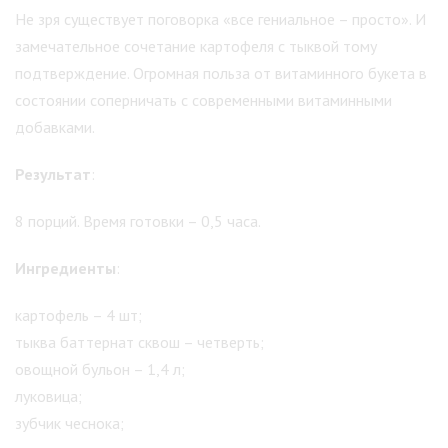
Не зря существует поговорка «все гениальное – просто». И
замечательное сочетание картофеля с тыквой тому
подтверждение. Огромная польза от витаминного букета в
состоянии соперничать с современными витаминными
добавками.
Результат
:
8 порций. Время готовки – 0,5 часа.
Ингредиенты
:
картофель – 4 шт;
тыква баттернат сквош – четверть;
овощной бульон – 1,4 л;
луковица;
зубчик чеснока;