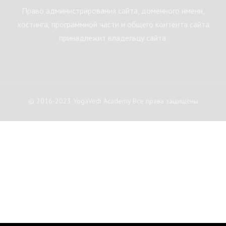
Право администрирования сайта, доменного имени,
хостинга, программной части и общего контента сайта
принадлежит владельцу сайта.
© 2016-2023 YogaVedi Academy Все права защищены