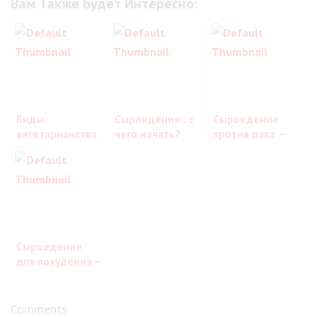
Вам Также Будет Интересно:
Виды
Сыроедение : с
Сыроедение
вегетарианства
чего начать?
против рака —
– разложим всё
помогает ли
по полочкам!
диета бороться
с тяжелейшими
заболеваниями?
Сыроедение
для похудения –
важные
моменты
Comments