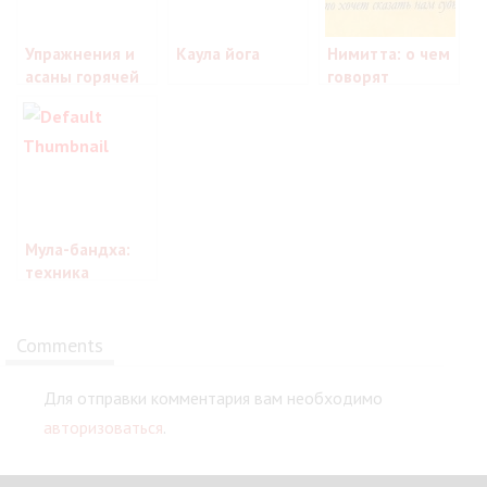
Упражнения и
Каула йога
Нимитта: о чем
асаны горячей
говорят
йоги: жарко, как
приметы
в Индии!
Мула-бандха:
техника
выполнения для
женщин
Comments
Для отправки комментария вам необходимо
авторизоваться
.