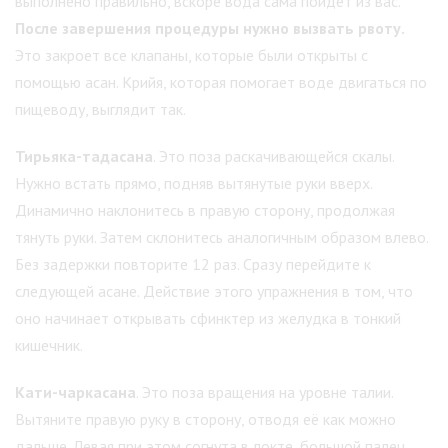
выполнено правильно, вскоре вода сама пойдёт из вас.
После завершения процедуры нужно вызвать рвоту.
Это закроет все клапаны, которые были открыты с
помощью асан. Крийя, которая помогает воде двигаться по
пищеводу, выглядит так.
Тирьяка-тадасана
. Это поза раскачивающейся скалы.
Нужно встать прямо, подняв вытянутые руки вверх.
Динамично наклонитесь в правую сторону, продолжая
тянуть руки. Затем склонитесь аналогичным образом влево.
Без задержки повторите 12 раз. Сразу перейдите к
следующей асане. Действие этого упражнения в том, что
оно начинает открывать сфинктер из желудка в тонкий
кишечник.
Кати-чаркасана
. Это поза вращения на уровне талии.
Вытяните правую руку в сторону, отводя её как можно
дальше. Левая при этом согнута в локте, большой палец