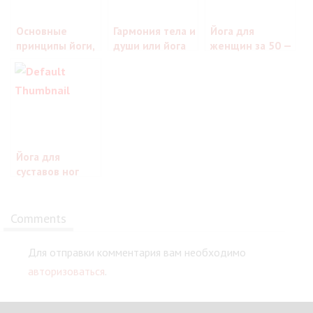
Основные
Гармония тела и
Йога для
принципы йоги,
души или йога
женщин за 50 —
как фундамент
как терапия
начать никогда
к
не поздно!
самосовершенствованию
Йога для
суставов ног
Comments
Для отправки комментария вам необходимо
авторизоваться
.