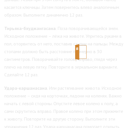
касается ключицы. Затем повернитесь влево аналогичным
образом. Выполните динамично 12 раз.
Тирьяка-бхуджангасана
. Поза поворачивающейся змеи.
Исходное положение – лёжа на животе. Упритесь руками в
пол, оторвитесь от него, поставив ступни на пальцы. Между
стопами должно быть расстояние примерно в 30
сантиметров. Поворачивайте голову вправо, глядя через
плечо на левую пятку. Повторите в зеркальном варианте.
Сделайте 12 раз.
Удара-каршанасана
. Или растягивание живота. Исходное
положение – сидя на корточках, ладони на коленях. Важно
начать с левой стороны. Опустите левое колено к полу, а
сами скрутитесь вправо. Правое колено при этом прижмите
к животу. Повторите на другую сторону. Выполните эти
упражнения 12 раз. Удара-каршанасана помогает открыть