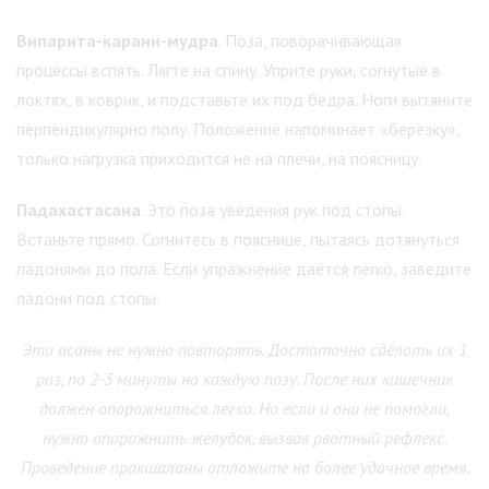
Випарита-карани-мудра
. Поза, поворачивающая
процессы вспять. Лягте на спину. Уприте руки, согнутые в
локтях, в коврик, и подставьте их под бёдра. Ноги вытяните
перпендикулярно полу. Положение напоминает «берёзку»,
только нагрузка приходится не на плечи, на поясницу.
Падахастасана
. Это поза уведения рук под стопы.
Встаньте прямо. Согнитесь в пояснице, пытаясь дотянуться
ладонями до пола. Если упражнение даётся легко, заведите
ладони под стопы.
Эти асаны не нужно повторять. Достаточно сделать их 1
раз, по 2-3 минуты на каждую позу. После них кишечник
должен опорожниться легко. Но если и они не помогли,
нужно опорожнить желудок, вызвав рвотный рефлекс.
Проведение пракшаланы отложите на более удачное время.