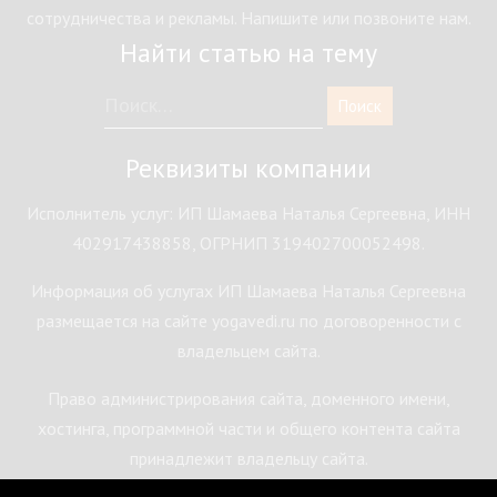
сотрудничества и рекламы. Напишите или позвоните нам.
Найти статью на тему
Реквизиты компании
Исполнитель услуг: ИП Шамаева Наталья Сергеевна, ИНН
402917438858, ОГРНИП 319402700052498.
Информация об услугах ИП Шамаева Наталья Сергеевна
размещается на сайте yogavedi.ru по договоренности с
владельцем сайта.
Право администрирования сайта, доменного имени,
хостинга, программной части и общего контента сайта
принадлежит владельцу сайта.