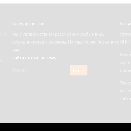
Сотрудничество
Рекв
i.ru
Мы с удовольствием рассмотрим любые виды
Испол
сотрудничества и рекламы. Напишите или позвоните
ИНН 
нам.
Инфо
Найти статью на тему
ых
Серге
догов
ых
Право
хости
сайта