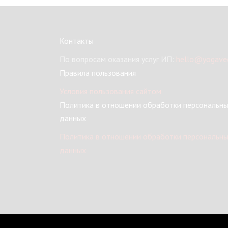
Контакты
По вопросам оказания услуг ИП:
hello@yogaved
Правила пользования
Условия пользования сайтом
Политика в отношении обработки персональн
данных
Политика в отношении обработки персональн
данных