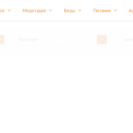
ге
Медитация
Веды
Питание
А