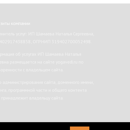
изиты компании
нитель услуг: ИП Шамаева Наталья Сергеевна,
402917438858, ОГРНИП 319402700052498.
рмация об услугах ИП Шамаева Наталья
евна размещается на сайте yogavedi.ru по
оренности с владельцем сайта.
 администрирования сайта, доменного имени,
нга, программной части и общего контента
 принадлежит владельцу сайта.