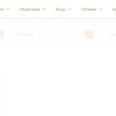
ге
Медитация
Веды
Питание
А