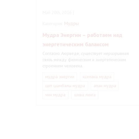
Май 20th, 2016
Мудры
Категория:
Мудра Энергии – работаем над
энергетическим балансом
Согласно Аюрведе, существует неразрывная
связь между физическим и энергетическим
строением человека.
мудра энергии
ксепана мудра
щит шамбалы мудра
апан мудра
чин мудра
шива линга