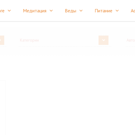
ге
Медитация
Веды
Питание
А