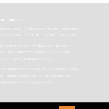
изиты компании
нитель услуг: ИП Шамаева Наталья Сергеевна,
402917438858, ОГРНИП 319402700052498.
рмация об услугах ИП Шамаева Наталья
евна размещается на сайте yogavedi.ru по
оренности с владельцем сайта.
 администрирования сайта, доменного имени,
нга, программной части и общего контента
 принадлежит владельцу сайта.