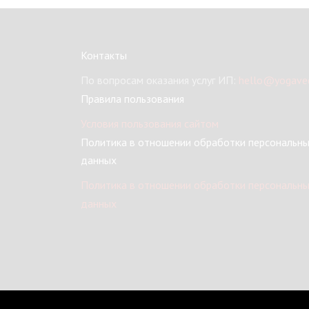
Контакты
По вопросам оказания услуг ИП:
hello@yogaved
Правила пользования
Условия пользования сайтом
Политика в отношении обработки персональн
данных
Политика в отношении обработки персональн
данных