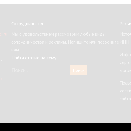
Сотрудничество
Рекв
i.ru
Мы с удовольствием рассмотрим любые виды
Испол
сотрудничества и рекламы. Напишите или позвоните
ИНН 
нам.
Инфо
Найти статью на тему
ых
Серге
догов
ых
Право
хости
сайта