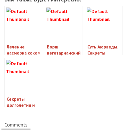
Лечение
Борщ
Суть Аюрведы.
насморка соком
вегетарианский
Секреты
алоэ –
с фасолью:
индийских
целебные
преимущества и
врачей
свойства алоэ
польза
вера
Секреты
долголетия и
здоровья: чай с
имбирем как
заваривать
Comments