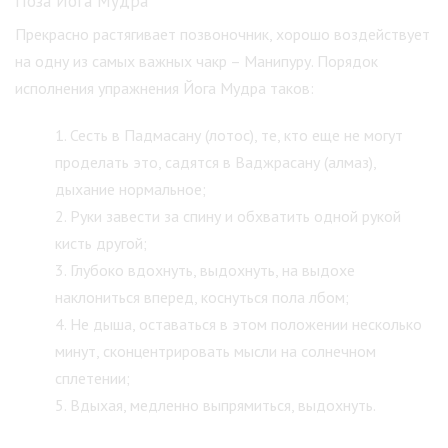
Поза Йога Мудра
Прекрасно растягивает позвоночник, хорошо воздействует
на одну из самых важных чакр – Манипуру. Порядок
исполнения упражнения Йога Мудра таков:
Сесть в Падмасану (лотос), те, кто еще не могут
проделать это, садятся в Ваджрасану (алмаз),
дыхание нормальное;
Руки завести за спину и обхватить одной рукой
кисть другой;
Глубоко вдохнуть, выдохнуть, на выдохе
наклониться вперед, коснуться пола лбом;
Не дыша, оставаться в этом положении несколько
минут, сконцентрировать мысли на солнечном
сплетении;
Вдыхая, медленно выпрямиться, выдохнуть.