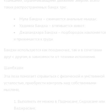
«замками», ограничивающими движение энергии. Всего
таких распространенных бандх три:
Мула Бандха – сжимаются анальные мышцы;
Уддияна Бандха – втягивается живот;
Джаландхара Бандха – подбородок наклоняется
и прижимается к груди.
Бандхи используются как поодиночке, так и в сочетании
друг с другом, в зависимости от техники исполнения.
Шамбхави
Эта поза помогает справиться с физической и умственной
усталостью, приобрести контроль над собственными
мыслями.
Выполнять ее можно в Падмасане, Сидхасане или
Ваджрасане;