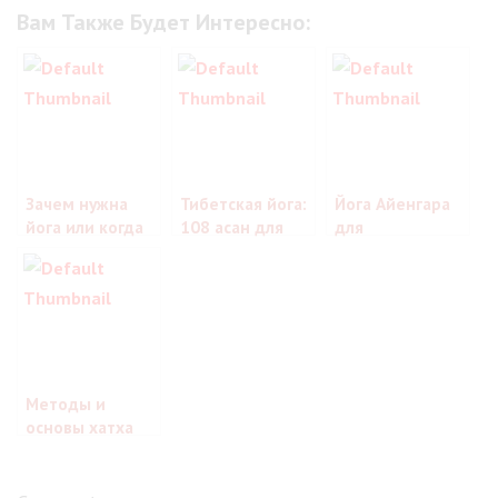
Вам Также Будет Интересно:
Зачем нужна
Тибетская йога:
Йога Айенгара
йога или когда
108 асан для
для
душа и тело в
Будды
начинающих:
одной
познание своего
«упряжке»
духа
Методы и
основы хатха
йоги