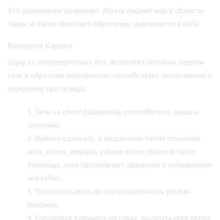
Это упражнение позволяет убрать лишний жир в области
талии, а также помогает обретению уверенности в себе.
Випарита Карани
Одна из «перевернутых» поз, позволяет потокам энергии
течь в обратном направлении, способствует омоложению и
улучшению цвета лица.
Лечь на спину (Шавасана), расслабиться, дышать
спокойно;
Глубоко вдохнуть, в медленном темпе поднимая
ноги, затем, упираясь руками в пол, поднять таз и
туловище, ноги продолжают движение в направлении
«на себя»;
Локти поставить на пол и подхватить руками
поясницу;
Удерживая туловище на руках, вытянуть ноги вверх,