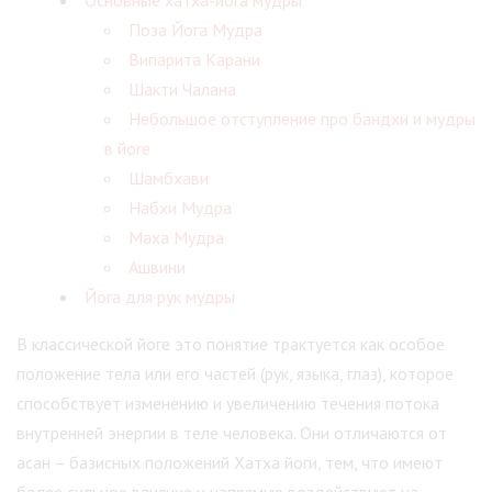
Основные хатха-йога мудры
Поза Йога Мудра
Випарита Карани
Шакти Чалана
Небольшое отступление про бандхи и мудры
в йоге
Шамбхави
Набхи Мудра
Маха Мудра
Ашвини
Йога для рук мудры
В классической йоге это понятие трактуется как особое
положение тела или его частей (рук, языка, глаз), которое
способствует изменению и увеличению течения потока
внутренней энергии в теле человека. Они отличаются от
асан – базисных положений Хатха йоги, тем, что имеют