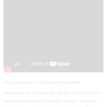
Эта техника ведет к пробуждению Кундалини.
Небольшое отступление про бандхи и мудры в йоге
Выполнение многих мудр напрямую связано с бандхами –