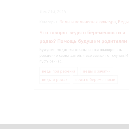
Дек 21st, 2015
Веды и ведическая культура
,
Веды
Категория:
Что говорят веды о беременности и
родах? Помощь будущим родителям
Будущие родители отказываются планировать
рождение своих детей, и все зависит от случая. И
пусть сейчас…
веды пол ребёнка
веды о зачатии
веды о родах
веды о беременности