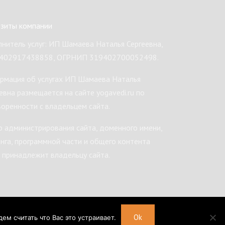
изиты компании
нитель услуг: ИП Шамаева Наталья Сергеевна,
402917438858, ОГРНИП 319402700052498.
рмация об услугах ИП Шамаева Наталья
евна размещается на сайте yogavedi.ru по
оренности с владельцем сайта.
 администрирования сайта, доменного имени,
нга, программной части и общего контента
 принадлежит владельцу сайта.
Ok
м считать что Вас это устраивает.