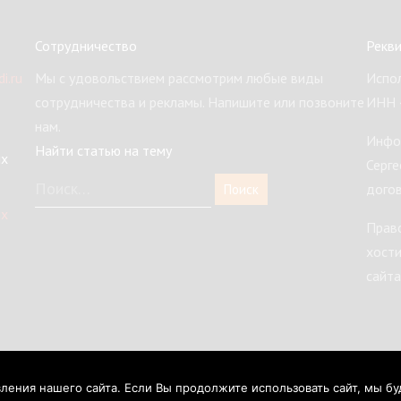
Сотрудничество
Рекв
i.ru
Мы с удовольствием рассмотрим любые виды
Испол
сотрудничества и рекламы. Напишите или позвоните
ИНН 
нам.
Инфо
Найти статью на тему
ых
Серге
догов
ых
Право
хости
сайта
© 2016-2023 YogaVedi Academy Все права защищены
ения нашего сайта. Если Вы продолжите использовать сайт, мы буде