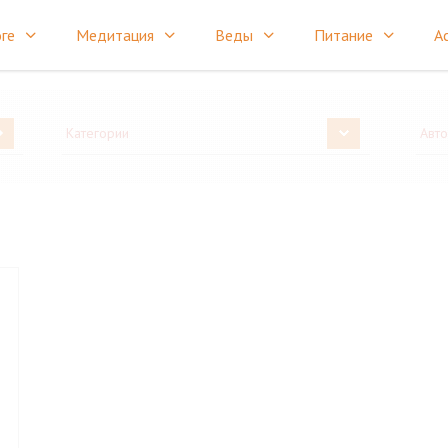
ге
Медитация
Веды
Питание
А