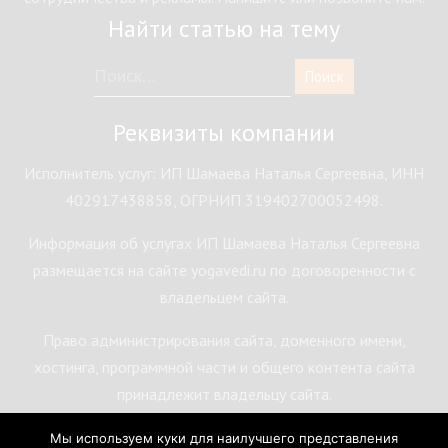
Найти статью на тему
Реквизиты компании
Исполнитель услуг: ИП Шамаева Наталья Сергеевна, ИНН
402917438858, ОГРНИП 319402700052498.
Информация об услугах ИП Шамаева Наталья Сергеевна
размещается на сайте yogavedi.ru по договоренности с
владельцем сайта.
Право администрирования сайта, доменного имени,
хостинга, программной части и общего контента сайта
принадлежит владельцу сайта.
Мы используем куки для наилучшего представления