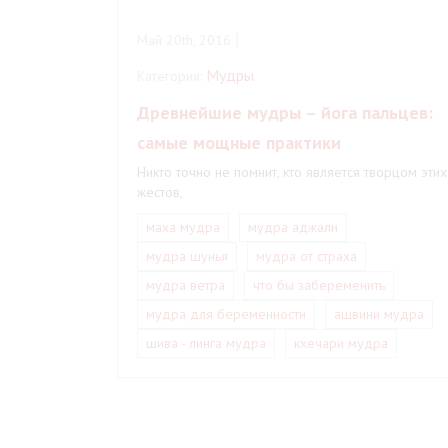
Май 20th, 2016
Мудры
Категория:
Древнейшие мудры – йога пальцев:
самые мощные практики
Никто точно не помнит, кто является творцом этих
жестов,
маха мудра
мудра аджали
мудра шунья
мудра от страха
мудра ветра
что бы забеременить
мудра для беременности
ашвини мудра
шива - линга мудра
кхечари мудра