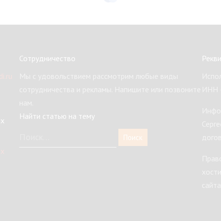
Сотрудничество
Рекв
i.ru
Мы с удовольствием рассмотрим любые виды
Испол
сотрудничества и рекламы. Напишите или позвоните
ИНН 
нам.
Инфо
Найти статью на тему
ых
Серге
догов
ых
Право
хости
сайта