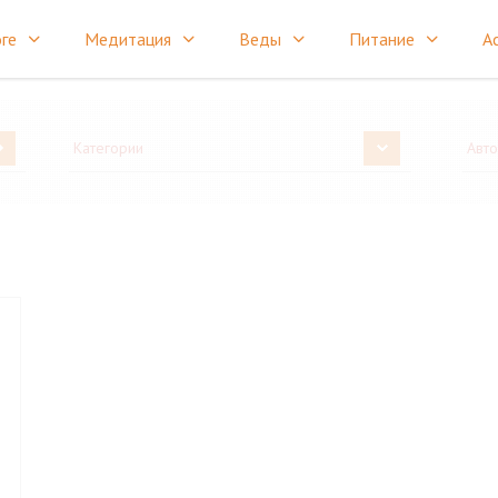
ге
Медитация
Веды
Питание
А