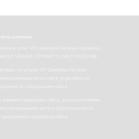
изиты компании
нитель услуг: ИП Шамаева Наталья Сергеевна,
402917438858, ОГРНИП 319402700052498.
рмация об услугах ИП Шамаева Наталья
евна размещается на сайте yogavedi.ru по
оренности с владельцем сайта.
 администрирования сайта, доменного имени,
нга, программной части и общего контента
 принадлежит владельцу сайта.