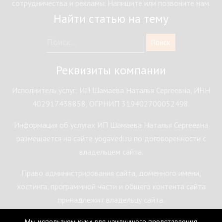
сотрудничества и рекламы. Напишите или позвоните нам.
Найти статью на тему
Реквизиты компании
Исполнитель услуг: ИП Шамаева Наталья Сергеевна, ИНН
402917438858, ОГРНИП 319402700052498.
Информация об услугах ИП Шамаева Наталья Сергеевна
размещается на сайте yogavedi.ru по договоренности с
владельцем сайта.
Право администрирования сайта, доменного имени,
хостинга, программной части и общего контента сайта
принадлежит владельцу сайта.
Мы используем куки для наилучшего представления