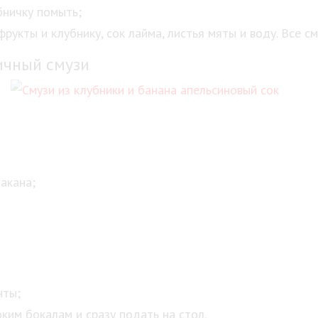
бничку помыть;
рукты и клубнику, сок лайма, листья мяты и воду. Все 
ичный смузи
акана;
нты;
ким бокалам и сразу подать на стол.