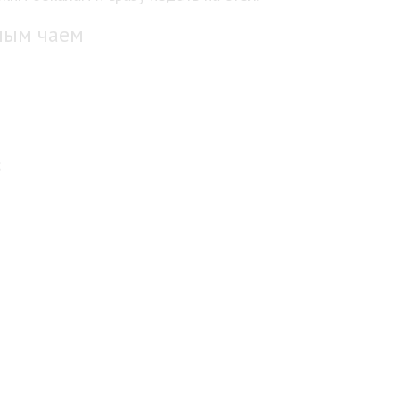
еным чаем
;