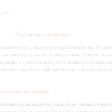
аном.
икроэлементов, среди которых преобладает калий. Такж
белок триптофан, катехоламины (допамин, серотонин) и м
витамина С. Мало кто знает, что пополнить организм д
расной ягоды. Еще в клубнике больше фолиевой кислоты
в бананах, превращается в серотонин, которых помог
помогают бросить курить. Он входит в рацион питания 