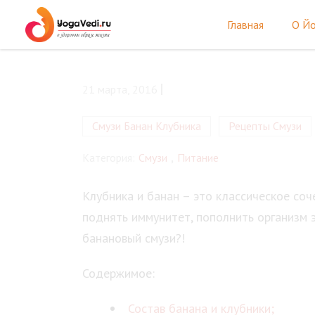
Главная
О Йо
21 марта, 2016
Смузи Банан Клубника
Рецепты Смузи
Категория:
Смузи
,
Питание
Клубника и банан – это классическое соче
поднять иммунитет, пополнить организм э
банановый смузи?!
Содержимое:
Состав банана и клубники;