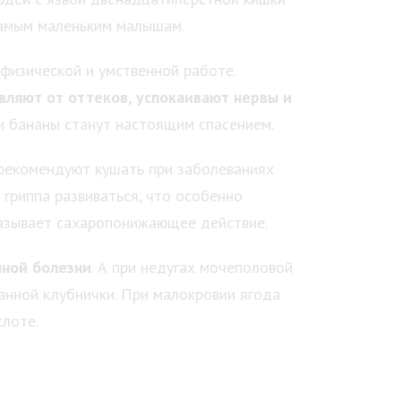
самым маленьким малышам.
физической и умственной работе.
вляют от оттеков, успокаивают нервы и
ни бананы станут настоящим спасением.
рекомендуют кушать при заболеваниях
 гриппа развиваться, что особенно
казывает сахаропонижающее действие.
нной болезни
. А при недугах мочеполовой
анной клубнички. При малокровии ягода
слоте.