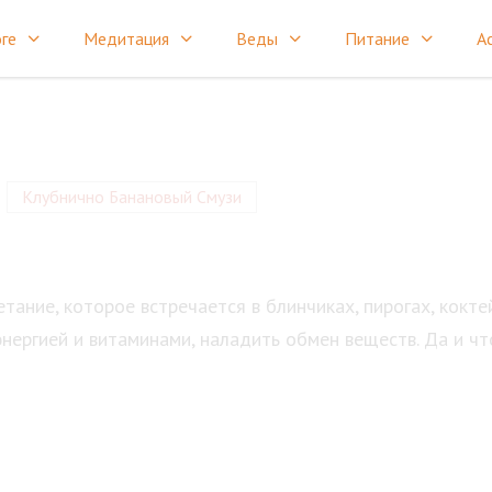
ге
Медитация
Веды
Питание
А
Клубнично Банановый Смузи
тание, которое встречается в блинчиках, пирогах, коктей
нергией и витаминами, наладить обмен веществ. Да и чт