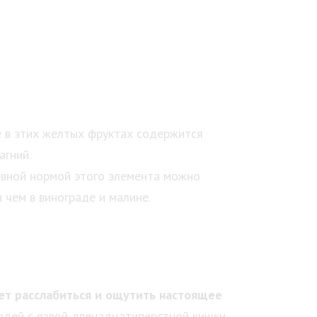
е в этих желтых фруктах содержится
агний.
невной нормой этого элемента можно
 чем в винограде и малине.
ает расслабиться и ощутить настоящее
людей с язвой двенадцатиперстной кишки