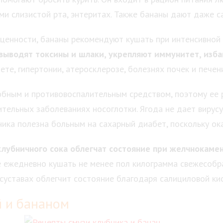
ми слизистой рта, энтеритах. Также бананы дают даже 
 ценности, бананы рекомендуют кушать при интенсивной 
выводят токсины и шлаки, укрепляют иммунитет, изба
ете, гипертонии, атеросклерозе, болезнях почек и пече
обным и противовоспалительным средством, поэтому ее 
ительных заболеваниях носоглотки. Ягода не дает вирусу
ика полезна больным на сахарный диабет, поскольку о
клубничного сока облегчат состояние при желчнокаме
ше ежедневно кушать не менее пол килограмма свежесобр
суставах облегчит состояние благодаря салициловой ки
й и бананом